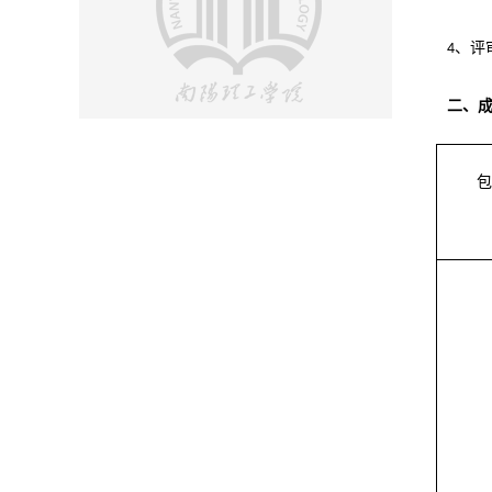
、评
4
二、
包