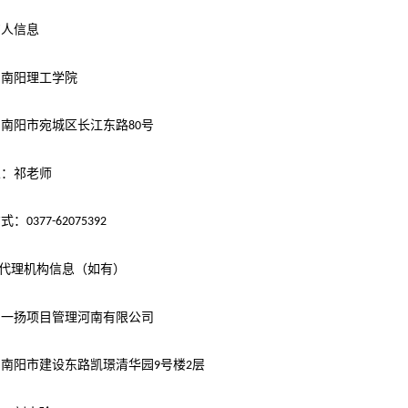
购人信息
：南阳理工学院
：南阳市宛城区长江东路
号
80
人：祁老师
方式：
0377-62075392
代理机构信息（如有）
：
一扬项目管理河南有限公司
：南阳市建设东路凯璟清华园
号楼
层
9
2