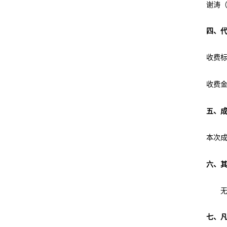
谢涛
四、
收费
收费
五、
本次
六、
七、