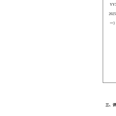
YY
202
一
三、