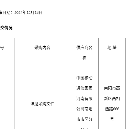
审日期：
年
月
日
2024
1
2
18
成交情况
号
采购内容
供应商名
地
址
称
中国移动
通信集团
南阳市高
河南有限
新区两相
详见采购文件
公司南阳
西路
666
市市区分
号