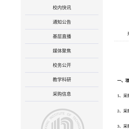
校内快讯
通知公告
基层直播
媒体聚焦
校务公开
教学科研
一、
采购信息
、采
1
、采
2
、采
3