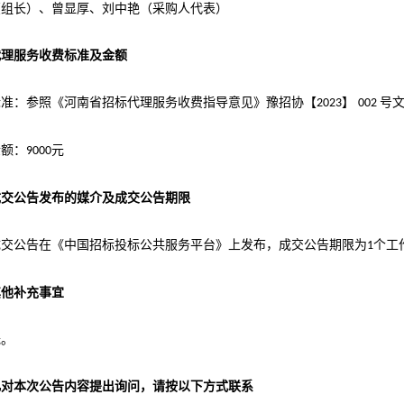
（组长）、
曾显厚
、
刘中艳
（采购人代表）
代理服务收费标准及金额
标准：参照《河南省招标代理服务收费指导意见》豫招协【
】
号
2023
002
金额：
元
9000
成交公告发布的媒介及成交公告期限
成交
公告在《中国招标投标公共服务平台》上发布，成交公告期限为
个工
1
其他补充事宜
无。
凡对本次公告内容提出询问，请按以下方式联系