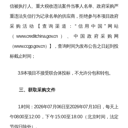
信被执行人、重大税收违法案件当事人名单、政府采购严
重违法失信行为记录名单的供应商，拒绝参与本项目政府
采购活动【查询渠道：“信用中国”网站
（www.creditchina.gov.cn）、中国政府采购网
（www.ccgp.gov.cn）】，查询时间为发布公告之日起到投
标截止时间；
3.9本项目不接受联合体投标，不允许分包和转包。
三、
获取
采购
文件
1.时间：
2026
年
07
月
06
日至
2026
年
07
月
10
日，每天上
午
08:00
至
12:00
，下午
15:00
至
18
:
00（
北京时
间，法定
节假日除外）。