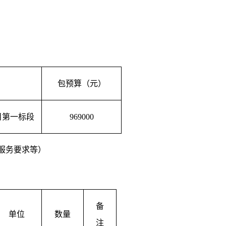
包预算（元）
目第一标段
969000
服务要求等）
备
单位
数量
注