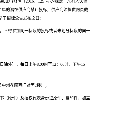
通知》
(财库〔2016〕125 号)的规定，凡列入失信
名单的潜在供应商禁止投标，供应商须提供网页截
得早于招标公告发布之日；
，不得参加同一标段的投标或者未划分标段的同一
日除外），每日上午
8:00时至12：00时，下午15：
号中州花园西门对面2楼）；
书（原件）及授权代表身份证原件、复印件、加盖