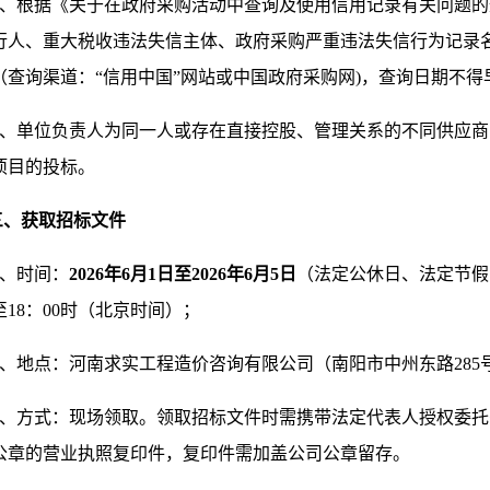
、根据《关于在政府采购活动中查询及使用信用记录有关问题的
行人、重大税收违法失信主体、政府采购严重违法失信行为记录
（查询渠道：“信用中国”网站或中国政府采购网)，查询日期不
、单位负责人为同一人或存在直接控股、管理关系的不同供应商
项目的投标。
三、获取招标文件
1、时间：
202
6
年
6月
1
日至
202
6
年
6月
5
日
（法定公休日、法定节假
至18：00时（北京时间）；
2、地点：河南求实工程造价咨询有限公司（南阳市中州东路285
3、方式：现场领取。领取
招标
文件时需携带法定代表人授权委托
公章的营业执照复印件，复印件需加盖公司公章留存。