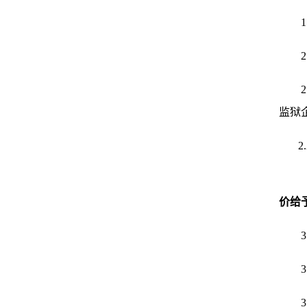
监狱
2
价给
3