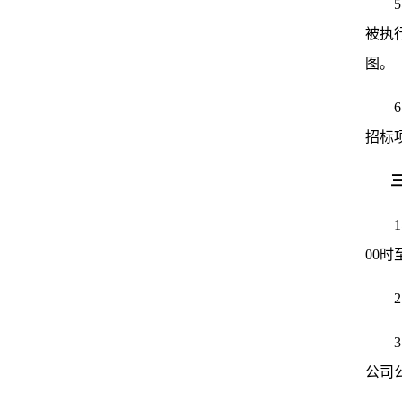
5
被执
图。
6
招标
00时
公司