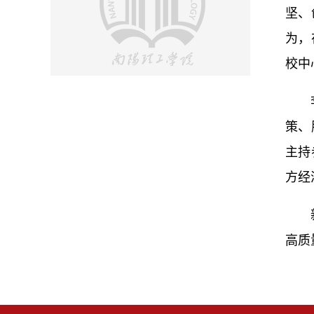
坚、
为，
校中
策、
主持
方经
高质