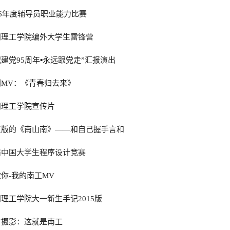
16年度辅导员职业能力比赛
阳理工学院编外大学生雷锋营
建党95周年▪永远跟党走”汇报演出
创MV：《青春归去来》
阳理工学院宣传片
工版的《南山南》——和自己握手言和
届中国大学生程序设计竞赛
你-我的南工MV
理工学院大一新生手记2015版
时摄影：这就是南工